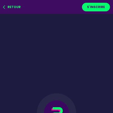
RETOUR
S`INSCRIRE