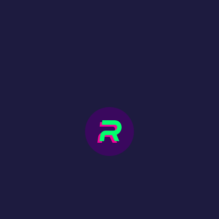
Envie d'en savoir plus sur le monde des
cryptos?
SE LANCER
NOUS
ACCEPTONS
LES CRYPTOS