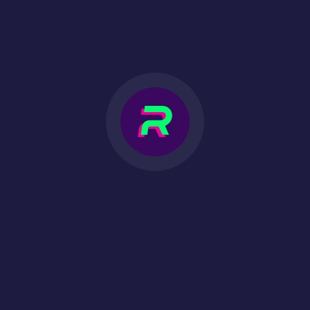
DATENSCHUTZ
COOKIE-RICHTLINIE
VERANTWORTUNGSVOLLES SPIELEN
CASINO MIT MINDESTEINZAHLUNG AUSTRALIEN
APP INSTALLIEREN