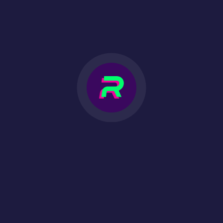
DATENSCHUTZ
COOKIE-RICHTLINIE
VERANTWORTUNGSVOLLES SPIELEN
CASINO MIT MINDESTEINZAHLUNG AUSTRALIEN
APP INSTALLIEREN