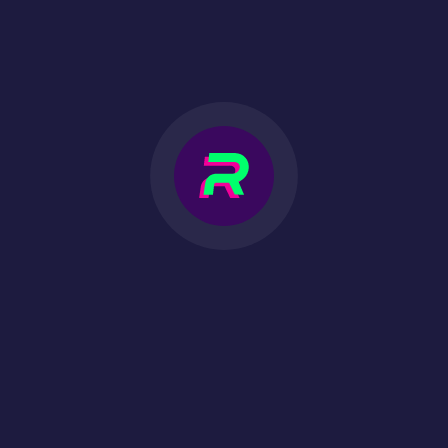
DATENSCHUTZ
COOKIE-RICHTLINIE
VERANTWORTUNGSVOLLES SPIELEN
CASINO MIT MINDESTEINZAHLUNG AUSTRALIEN
APP INSTALLIEREN