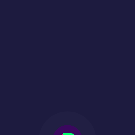
GALAXIEN
128
PLANETEN
MIT PREISEN