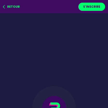
RETOUR
S`INSCRIRE