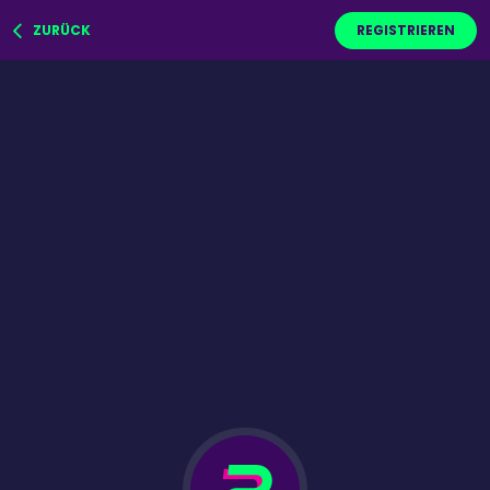
ZURÜCK
REGISTRIEREN