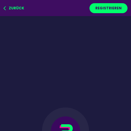
ZURÜCK
REGISTRIEREN