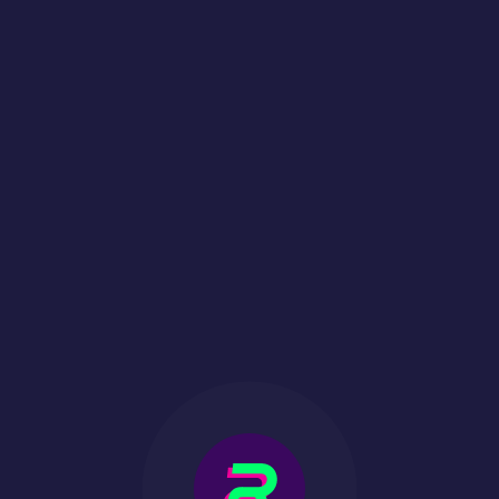
500 EUR/USD = 0.0075 BTC / 1.25 BCH / 0.175 ETH / 7
LTC / 500 USDT / 2,200 DOG(e) / 900 XRP
1,000 EUR/USD = 0.015 BTC / 2.5 BCH / 0.35 ETH / 14
LTC / 1,000 USDT / 4,400 DOG(e) / 1,800 XRP
ÜBER UNS
BEZAHLMETHODEN
BLOG