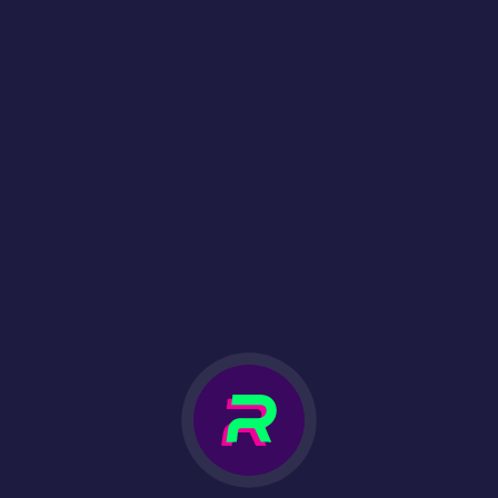
500 EUR/USD = 0.0075 BTC / 1.25 BCH / 0.175 ETH / 7
LTC / 500 USDT / 2,200 DOG(e) / 900 XRP
1,000 EUR/USD = 0.015 BTC / 2.5 BCH / 0.35 ETH / 14
LTC / 1,000 USDT / 4,400 DOG(e) / 1,800 XRP
À PROPOS DE NOUS
OPTIONS BANCAIRES
BLOG
FAQ