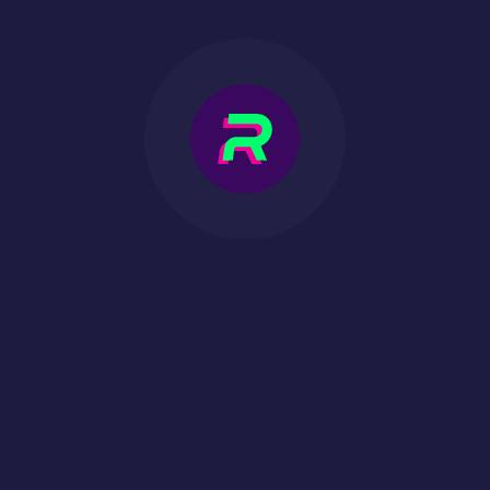
POLITIQUE EN MATIÈRE DE COOKIES
JEU RESPONSABLE
CASINO DÉPÔT MINIMUM AUSTRALIE
INSTALLER L'APPLICATION