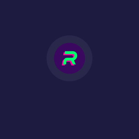
PROMOTIONSBEDINGUNGEN
DATENSCHUTZ
COOKIE-RICHTLINIE
VERANTWORTUNGSVOLLES SPIELEN
CASINO MIT MINDESTEINZAHLUNG AUSTRALIEN
APP INSTALLIEREN