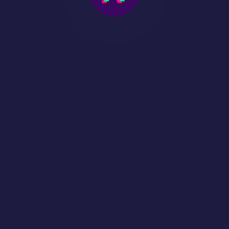
T CONDITIONS DES BONUS
POLITIQUE DE CONFIDENTIALITÉ
POLITIQUE EN MATIÈRE DE COO