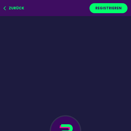
ZURÜCK
REGISTRIEREN