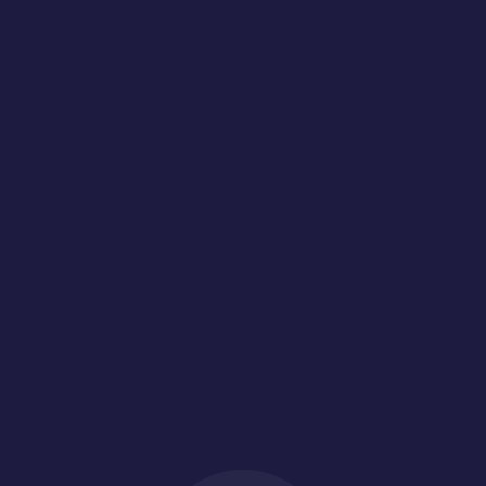
TURNIERE