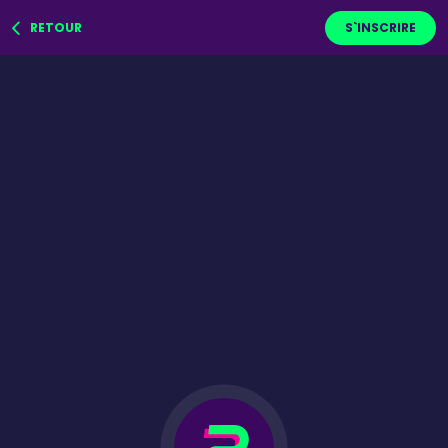
RETOUR
S`INSCRIRE