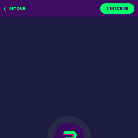
RETOUR
S`INSCRIRE