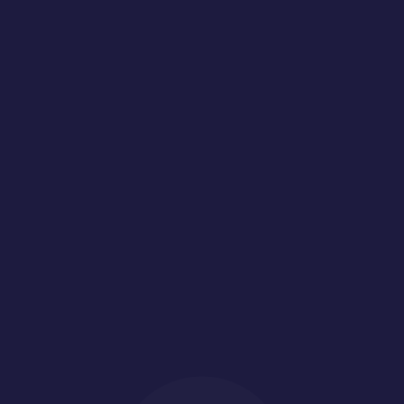
TOURNOIS