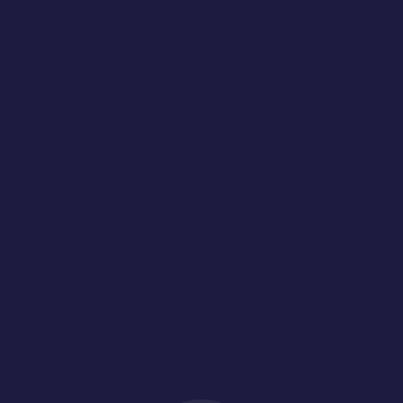
TURNIERE