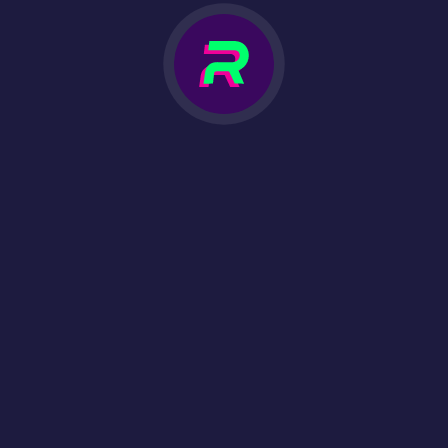
 können Dinge schief gehen... oder vielleicht will Ihr
Sie einfach nur verrückt machen
STARTSEITE