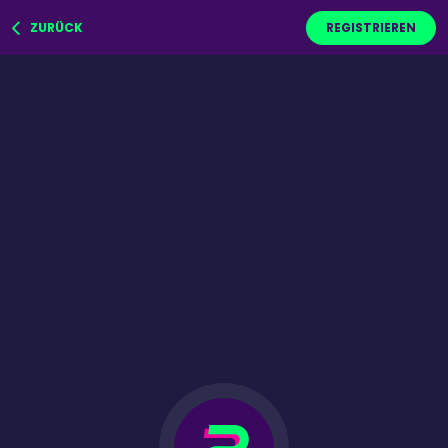
ZURÜCK
REGISTRIEREN