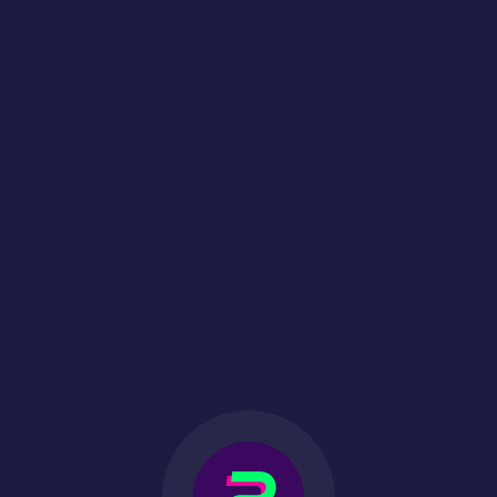
Registrieren
Anmelden
Copyright © 2026
casinorocket.com
ist Eigentum von und wird
betrieben von Metlait SRL, einem Unternehmen, das nach den
Gesetzen Costa Ricas registriert ist, mit der